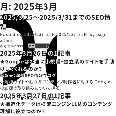
月:
2025年3月
2025/3/25～2025/3/31までのSEO情
報
Posted on
2025年3月31日
2025年3月31日
by
page-
admin
参考資料：0331
ダウンロード
2025年3月26日の1記事
★Googleは本当に小規模・独立系のサイトを手助
けしてくれるのか？
情報元：
海外SEO情報ブログ
小規模サイトや独立系コンテンツ制作者に対する Google
の支援の取り組みについて探る
2025年3月27日の1記事
コンバージョンするページを配信
★構造化データは検索エンジンLLMのコンテンツ
理解に役立つのか？