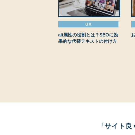
UX
alt属性の役割とは？SEOに効
果的な代替テキストの付け方
「サイト良