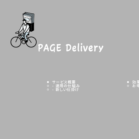
稿
ナ
ビ
ゲ
ー
サービス概要
効
シ
- 運用の仕組み
お
- 新しい仕掛け
ョ
ン